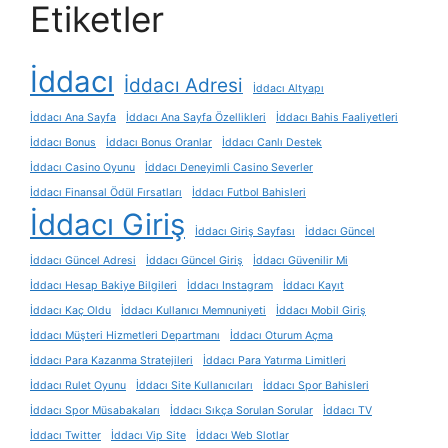
Etiketler
İddacı
İddacı Adresi
İddacı Altyapı
İddacı Ana Sayfa
İddacı Ana Sayfa Özellikleri
İddacı Bahis Faaliyetleri
İddacı Bonus
İddacı Bonus Oranlar
İddacı Canlı Destek
İddacı Casino Oyunu
İddacı Deneyimli Casino Severler
İddacı Finansal Ödül Fırsatları
İddacı Futbol Bahisleri
İddacı Giriş
İddacı Giriş Sayfası
İddacı Güncel
İddacı Güncel Adresi
İddacı Güncel Giriş
İddacı Güvenilir Mi
İddacı Hesap Bakiye Bilgileri
İddacı Instagram
İddacı Kayıt
İddacı Kaç Oldu
İddacı Kullanıcı Memnuniyeti
İddacı Mobil Giriş
İddacı Müşteri Hizmetleri Departmanı
İddacı Oturum Açma
İddacı Para Kazanma Stratejileri
İddacı Para Yatırma Limitleri
İddacı Rulet Oyunu
İddacı Site Kullanıcıları
İddacı Spor Bahisleri
İddacı Spor Müsabakaları
İddacı Sıkça Sorulan Sorular
İddacı TV
İddacı Twitter
İddacı Vip Site
İddacı Web Slotlar