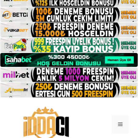
İçeriğe
atla
Menü