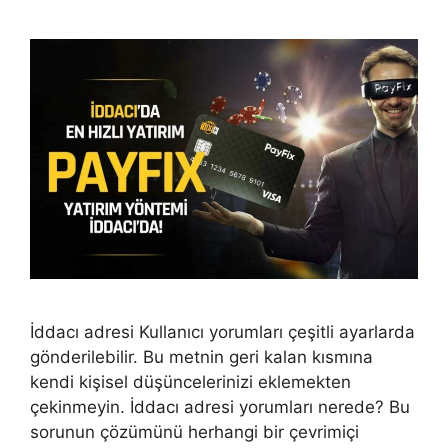
İddacı adresi Kullanıcı yorumları çeşitli ayarlarda
gönderilebilir. Bu metnin geri kalan kısmına
kendi kişisel düşüncelerinizi eklemekten
çekinmeyin. İddacı adresi yorumları nerede? Bu
sorunun çözümünü herhangi bir çevrimiçi