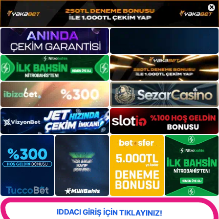
×
IDDACI GİRİŞ İÇİN TIKLAYINIZ!