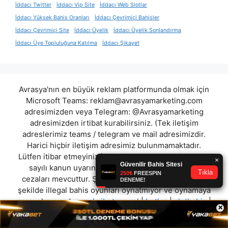
İddacı Twitter
İddacı Vip Site
İddacı Web Slotlar
İddacı Yüksek Bahis Oranları
İddacı Çevrimiçi Bahisler
İddacı Çevrimiçi Site
İddacı Üyelik
İddacı Üyelik Sonlandırma
İddacı Üye Topluluğuna Katılma
İddacı Şikayet
Avrasya'nın en büyük reklam platformunda olmak için
Microsoft Teams:
reklam@avrasyamarketing.com
adresimizden veya Telegram: @Avrasyamarketing
adresimizden irtibat kurabilirsiniz. (Tek iletişim
adreslerimiz teams / telegram ve mail adresimizdir.
Harici hiçbir iletişim adresimiz bulunmamaktadır.
Lütfen itibar etmeyiniz.) Türkiye yasalarına göre 7258
sayılı kanun uyarınca yasa dışı bahis oynamanın
cezaları mevcuttur. Şu an bulunduğunuz site hiç bir
şekilde illegal bahis oyunları oynatmıyor ve oynamaya
aracı olmuyordur.
maksibetguncel
|
betlaz
|
slotbahis
|
×
nikasbahis
|
nicobahis
|
tiklabet
|
betreward
|
mroyun
"