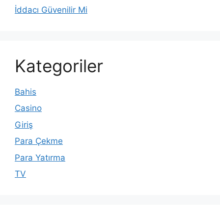
İddacı Güvenilir Mi
Kategoriler
Bahis
Casino
Giriş
Para Çekme
Para Yatırma
TV