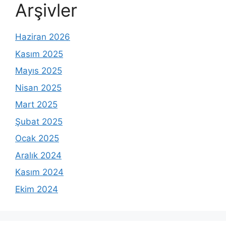
Arşivler
Haziran 2026
Kasım 2025
Mayıs 2025
Nisan 2025
Mart 2025
Şubat 2025
Ocak 2025
Aralık 2024
Kasım 2024
Ekim 2024