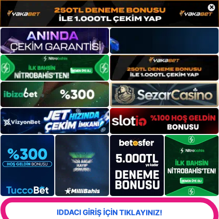
×
IDDACI GİRİŞ İÇİN TIKLAYINIZ!