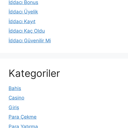
İddacı Bonus
İddacı Üyelik
İddacı Kayıt
İddacı Kaç Oldu
İddacı Güvenilir Mi
Kategoriler
Bahis
Casino
Giriş
Para Çekme
Para Yatırma