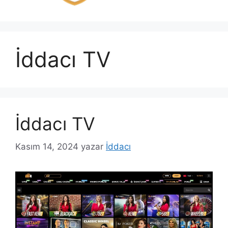
İddacı TV
İddacı TV
Kasım 14, 2024
yazar
İddacı