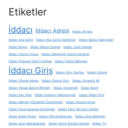
Etiketler
İddacı
İddacı Adresi
İddacı Altyapı
İddacı Ana Sayfa
İddacı Ana Sayfa Özellikleri
İddacı Bahis Faaliyetleri
İddacı Bonus
İddacı Bonus Oranlar
İddacı Canlı Destek
İddacı Casino Oyunu
İddacı Deneyimli Casino Severler
İddacı Finansal Ödül Fırsatları
İddacı Futbol Bahisleri
İddacı Giriş
İddacı Giriş Sayfası
İddacı Güncel
İddacı Güncel Adresi
İddacı Güncel Giriş
İddacı Güvenilir Mi
İddacı Hesap Bakiye Bilgileri
İddacı Instagram
İddacı Kayıt
İddacı Kaç Oldu
İddacı Kullanıcı Memnuniyeti
İddacı Mobil Giriş
İddacı Müşteri Hizmetleri Departmanı
İddacı Oturum Açma
İddacı Para Kazanma Stratejileri
İddacı Para Yatırma Limitleri
İddacı Rulet Oyunu
İddacı Site Kullanıcıları
İddacı Spor Bahisleri
İddacı Spor Müsabakaları
İddacı Sıkça Sorulan Sorular
İddacı TV