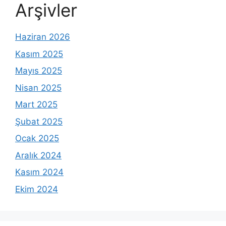
Arşivler
Haziran 2026
Kasım 2025
Mayıs 2025
Nisan 2025
Mart 2025
Şubat 2025
Ocak 2025
Aralık 2024
Kasım 2024
Ekim 2024