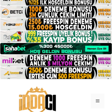
İçeriğe
atla
Menü