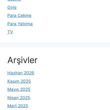
Giriş
Para Çekme
Para Yatırma
TV
Arşivler
Haziran 2026
Kasım 2025
Mayıs 2025
Nisan 2025
Mart 2025