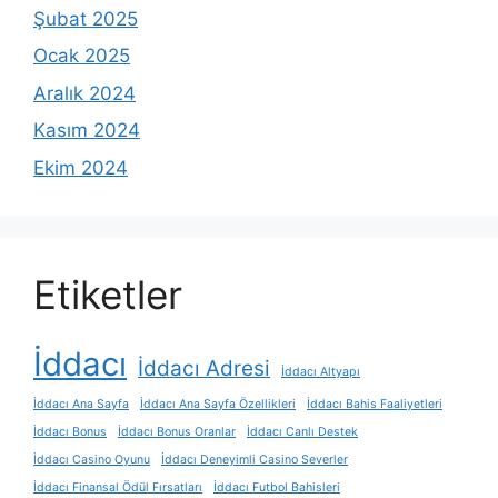
Şubat 2025
Ocak 2025
Aralık 2024
Kasım 2024
Ekim 2024
Etiketler
İddacı
İddacı Adresi
İddacı Altyapı
İddacı Ana Sayfa
İddacı Ana Sayfa Özellikleri
İddacı Bahis Faaliyetleri
İddacı Bonus
İddacı Bonus Oranlar
İddacı Canlı Destek
İddacı Casino Oyunu
İddacı Deneyimli Casino Severler
İddacı Finansal Ödül Fırsatları
İddacı Futbol Bahisleri