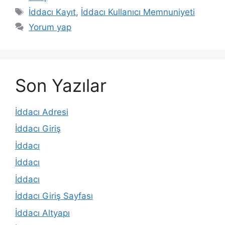
Etiketler
İddacı Kayıt
,
İddacı Kullanıcı Memnuniyeti
Yorum yap
Son Yazılar
İddacı Adresi
İddacı Giriş
İddacı
İddacı
İddacı
İddacı Giriş Sayfası
İddacı Altyapı