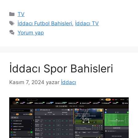
Kategoriler
TV
Etiketler
İddacı Futbol Bahisleri
,
İddacı TV
Yorum yap
İddacı Spor Bahisleri
Kasım 7, 2024
yazar
İddacı