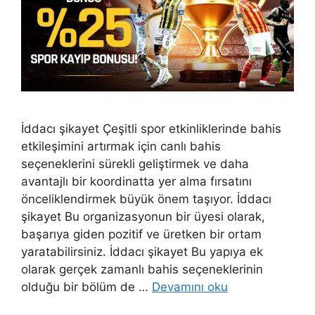
İddacı şikayet Çeşitli spor etkinliklerinde bahis
etkileşimini artırmak için canlı bahis
seçeneklerini sürekli geliştirmek ve daha
avantajlı bir koordinatta yer alma fırsatını
önceliklendirmek büyük önem taşıyor. İddacı
şikayet Bu organizasyonun bir üyesi olarak,
başarıya giden pozitif ve üretken bir ortam
yaratabilirsiniz. İddacı şikayet Bu yapıya ek
olarak gerçek zamanlı bahis seçeneklerinin
olduğu bir bölüm de …
Devamını oku