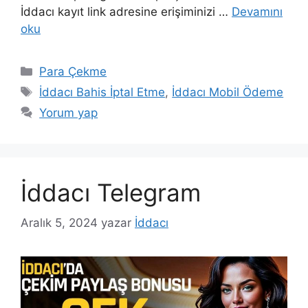
İddacı kayıt link adresine erişiminizi …
Devamını
oku
Kategoriler
Para Çekme
Etiketler
İddacı Bahis İptal Etme
,
İddacı Mobil Ödeme
Yorum yap
İddacı Telegram
Aralık 5, 2024
yazar
İddacı