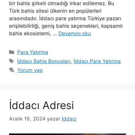
bir bahis şirketi olmadığı inkar edilemez. Bu
Türk bahis sitesi ülkenin en popülerleri
arasındadır. İddacı para yatırma Türkiye pazarı
erişilebilirliği, geniş bahis seçenekleri, kapsamlı
bahis ekosistemi, …
Devamını oku
Kategoriler
Para Yatırma
Etiketler
İddacı Bahis Bonusları
,
İddacı Para Yatırma
Yorum yap
İddacı Adresi
Aralık 19, 2024
yazar
İddacı