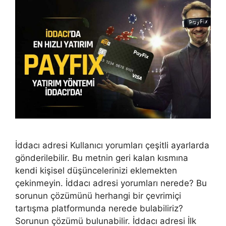
İddacı adresi Kullanıcı yorumları çeşitli ayarlarda
gönderilebilir. Bu metnin geri kalan kısmına
kendi kişisel düşüncelerinizi eklemekten
çekinmeyin. İddacı adresi yorumları nerede? Bu
sorunun çözümünü herhangi bir çevrimiçi
tartışma platformunda nerede bulabiliriz?
Sorunun çözümü bulunabilir. İddacı adresi İlk