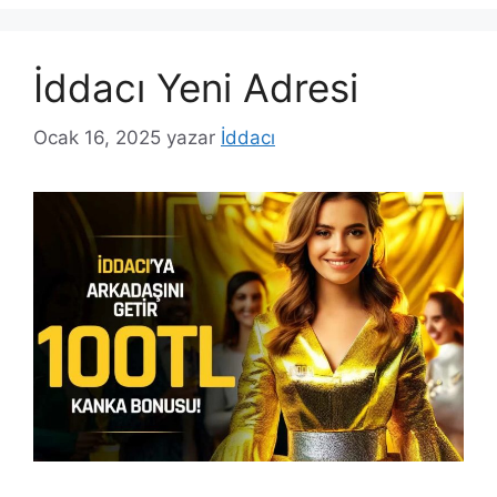
İddacı Yeni Adresi
Ocak 16, 2025
yazar
İddacı