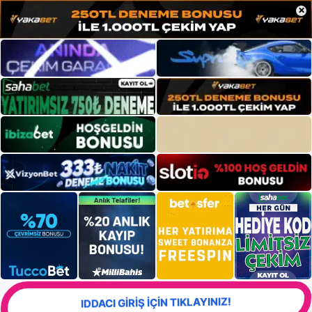
×
IDDACI GİRİŞ İÇİN TIKLAYINIZ!