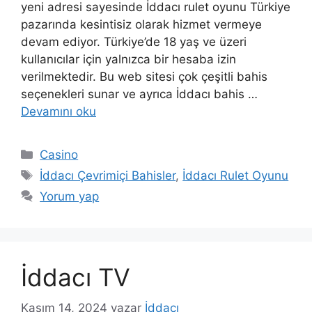
yeni adresi sayesinde İddacı rulet oyunu Türkiye
pazarında kesintisiz olarak hizmet vermeye
devam ediyor. Türkiye’de 18 yaş ve üzeri
kullanıcılar için yalnızca bir hesaba izin
verilmektedir. Bu web sitesi çok çeşitli bahis
seçenekleri sunar ve ayrıca İddacı bahis …
Devamını oku
Kategoriler
Casino
Etiketler
İddacı Çevrimiçi Bahisler
,
İddacı Rulet Oyunu
Yorum yap
İddacı TV
Kasım 14, 2024
yazar
İddacı