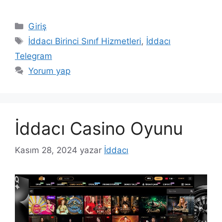
Kategoriler
Giriş
Etiketler
İddacı Birinci Sınıf Hizmetleri
,
İddacı
Telegram
Yorum yap
İddacı Casino Oyunu
Kasım 28, 2024
yazar
İddacı