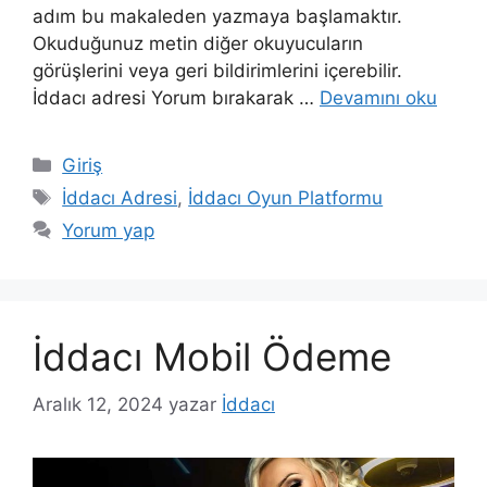
adım bu makaleden yazmaya başlamaktır.
Okuduğunuz metin diğer okuyucuların
görüşlerini veya geri bildirimlerini içerebilir.
İddacı adresi Yorum bırakarak …
Devamını oku
Kategoriler
Giriş
Etiketler
İddacı Adresi
,
İddacı Oyun Platformu
Yorum yap
İddacı Mobil Ödeme
Aralık 12, 2024
yazar
İddacı