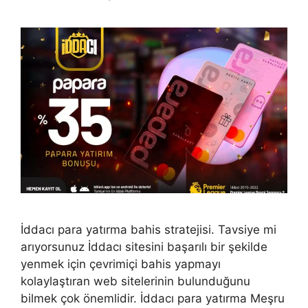
İddacı para yatırma bahis stratejisi. Tavsiye mi
arıyorsunuz İddacı sitesini başarılı bir şekilde
yenmek için çevrimiçi bahis yapmayı
kolaylaştıran web sitelerinin bulunduğunu
bilmek çok önemlidir. İddacı para yatırma Meşru