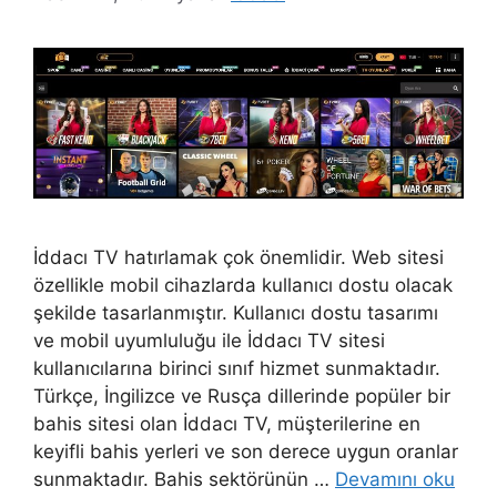
İddacı TV hatırlamak çok önemlidir. Web sitesi
özellikle mobil cihazlarda kullanıcı dostu olacak
şekilde tasarlanmıştır. Kullanıcı dostu tasarımı
ve mobil uyumluluğu ile İddacı TV sitesi
kullanıcılarına birinci sınıf hizmet sunmaktadır.
Türkçe, İngilizce ve Rusça dillerinde popüler bir
bahis sitesi olan İddacı TV, müşterilerine en
keyifli bahis yerleri ve son derece uygun oranlar
sunmaktadır. Bahis sektörünün …
Devamını oku