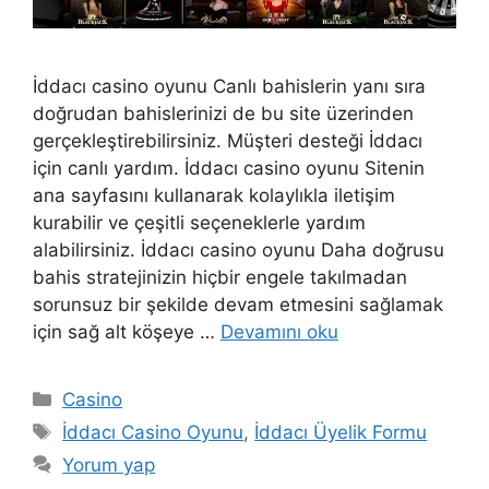
İddacı casino oyunu Canlı bahislerin yanı sıra
doğrudan bahislerinizi de bu site üzerinden
gerçekleştirebilirsiniz. Müşteri desteği İddacı
için canlı yardım. İddacı casino oyunu Sitenin
ana sayfasını kullanarak kolaylıkla iletişim
kurabilir ve çeşitli seçeneklerle yardım
alabilirsiniz. İddacı casino oyunu Daha doğrusu
bahis stratejinizin hiçbir engele takılmadan
sorunsuz bir şekilde devam etmesini sağlamak
için sağ alt köşeye …
Devamını oku
Kategoriler
Casino
Etiketler
İddacı Casino Oyunu
,
İddacı Üyelik Formu
Yorum yap