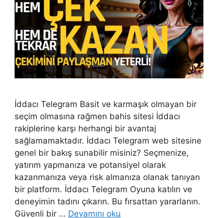
İddacı Telegram Basit ve karmaşık olmayan bir
seçim olmasına rağmen bahis sitesi İddacı
rakiplerine karşı herhangi bir avantaj
sağlamamaktadır. İddacı Telegram web sitesine
genel bir bakış sunabilir misiniz? Seçmenize,
yatırım yapmanıza ve potansiyel olarak
kazanmanıza veya risk almanıza olanak tanıyan
bir platform. İddacı Telegram Oyuna katılın ve
deneyimin tadını çıkarın. Bu fırsattan yararlanın.
Güvenli bir …
Devamını oku