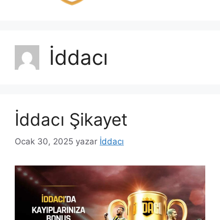
İddacı
İddacı Şikayet
Ocak 30, 2025
yazar
İddacı