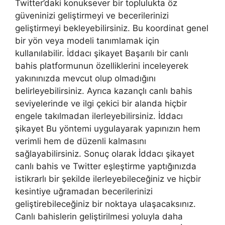
Twitter’daki konuksever bir toplulukta öz
güveninizi geliştirmeyi ve becerilerinizi
geliştirmeyi bekleyebilirsiniz. Bu koordinat genel
bir yön veya modeli tanımlamak için
kullanılabilir. İddacı şikayet Başarılı bir canlı
bahis platformunun özelliklerini inceleyerek
yakınınızda mevcut olup olmadığını
belirleyebilirsiniz. Ayrıca kazançlı canlı bahis
seviyelerinde ve ilgi çekici bir alanda hiçbir
engele takılmadan ilerleyebilirsiniz. İddacı
şikayet Bu yöntemi uygulayarak yapınızın hem
verimli hem de düzenli kalmasını
sağlayabilirsiniz. Sonuç olarak İddacı şikayet
canlı bahis ve Twitter eşleştirme yaptığınızda
istikrarlı bir şekilde ilerleyebileceğiniz ve hiçbir
kesintiye uğramadan becerilerinizi
geliştirebileceğiniz bir noktaya ulaşacaksınız.
Canlı bahislerin geliştirilmesi yoluyla daha