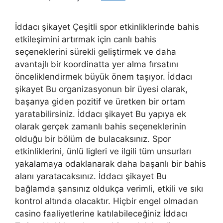
İddacı şikayet Çeşitli spor etkinliklerinde bahis
etkileşimini artırmak için canlı bahis
seçeneklerini sürekli geliştirmek ve daha
avantajlı bir koordinatta yer alma fırsatını
önceliklendirmek büyük önem taşıyor. İddacı
şikayet Bu organizasyonun bir üyesi olarak,
başarıya giden pozitif ve üretken bir ortam
yaratabilirsiniz. İddacı şikayet Bu yapıya ek
olarak gerçek zamanlı bahis seçeneklerinin
olduğu bir bölüm de bulacaksınız. Spor
etkinliklerini, ünlü ligleri ve ilgili tüm unsurları
yakalamaya odaklanarak daha başarılı bir bahis
alanı yaratacaksınız. İddacı şikayet Bu
bağlamda şansınız oldukça verimli, etkili ve sıkı
kontrol altında olacaktır. Hiçbir engel olmadan
casino faaliyetlerine katılabileceğiniz İddacı