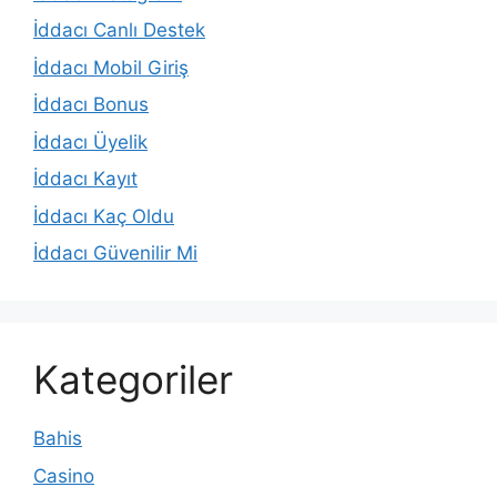
İddacı Canlı Destek
İddacı Mobil Giriş
İddacı Bonus
İddacı Üyelik
İddacı Kayıt
İddacı Kaç Oldu
İddacı Güvenilir Mi
Kategoriler
Bahis
Casino