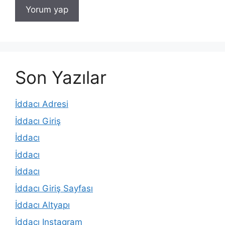
Son Yazılar
İddacı Adresi
İddacı Giriş
İddacı
İddacı
İddacı
İddacı Giriş Sayfası
İddacı Altyapı
İddacı Instagram