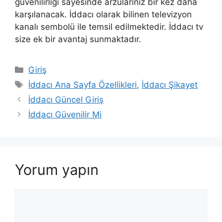
güvenilirliği sayesinde arzularınız bir kez daha
karşılanacak. İddacı olarak bilinen televizyon
kanalı sembolü ile temsil edilmektedir. İddacı tv
size ek bir avantaj sunmaktadır.
Kategoriler
Giriş
Etiketler
İddacı Ana Sayfa Özellikleri
,
İddacı Şikayet
İddacı Güncel Giriş
İddacı Güvenilir Mi
Yorum yapın
Yorum