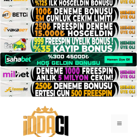
İçeriğe
atla
Menü