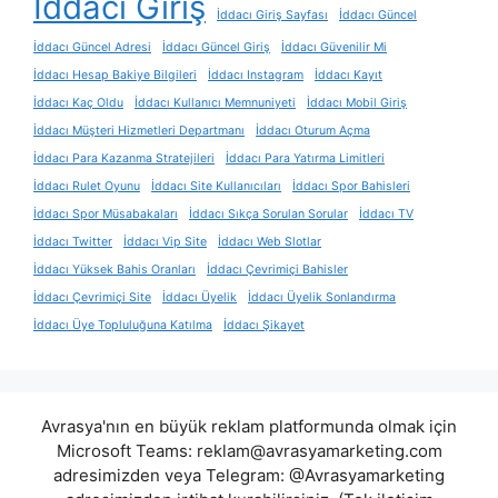
İddacı Giriş
İddacı Giriş Sayfası
İddacı Güncel
İddacı Güncel Adresi
İddacı Güncel Giriş
İddacı Güvenilir Mi
İddacı Hesap Bakiye Bilgileri
İddacı Instagram
İddacı Kayıt
İddacı Kaç Oldu
İddacı Kullanıcı Memnuniyeti
İddacı Mobil Giriş
İddacı Müşteri Hizmetleri Departmanı
İddacı Oturum Açma
İddacı Para Kazanma Stratejileri
İddacı Para Yatırma Limitleri
İddacı Rulet Oyunu
İddacı Site Kullanıcıları
İddacı Spor Bahisleri
İddacı Spor Müsabakaları
İddacı Sıkça Sorulan Sorular
İddacı TV
İddacı Twitter
İddacı Vip Site
İddacı Web Slotlar
İddacı Yüksek Bahis Oranları
İddacı Çevrimiçi Bahisler
İddacı Çevrimiçi Site
İddacı Üyelik
İddacı Üyelik Sonlandırma
İddacı Üye Topluluğuna Katılma
İddacı Şikayet
Avrasya'nın en büyük reklam platformunda olmak için
Microsoft Teams:
reklam@avrasyamarketing.com
adresimizden veya Telegram: @Avrasyamarketing