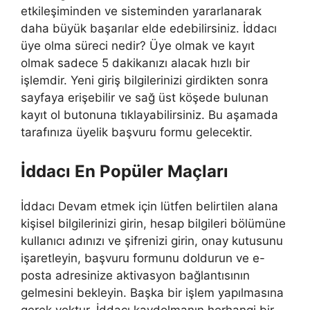
etkileşiminden ve sisteminden yararlanarak
daha büyük başarılar elde edebilirsiniz. İddacı
üye olma süreci nedir? Üye olmak ve kayıt
olmak sadece 5 dakikanızı alacak hızlı bir
işlemdir. Yeni giriş bilgilerinizi girdikten sonra
sayfaya erişebilir ve sağ üst köşede bulunan
kayıt ol butonuna tıklayabilirsiniz. Bu aşamada
tarafınıza üyelik başvuru formu gelecektir.
İddacı En Popüler Maçları
İddacı Devam etmek için lütfen belirtilen alana
kişisel bilgilerinizi girin, hesap bilgileri bölümüne
kullanıcı adınızı ve şifrenizi girin, onay kutusunu
işaretleyin, başvuru formunu doldurun ve e-
posta adresinize aktivasyon bağlantısının
gelmesini bekleyin. Başka bir işlem yapılmasına
gerek yoktur. İddacı kaydolmanın herhangi bir